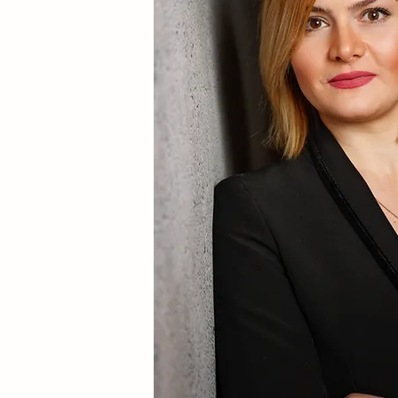
n und aufgewachsen. Seit
utschland. Ich bin
r wunderbaren Tochter.
eruf, sondern eine
rz und Seele ausübe.
atlich anerkannten
r ich acht Jahre lang in
kstudio angestellt.
aktische Erfahrung
en darüber, dass ich
 konnte, den ich meinen
lte.