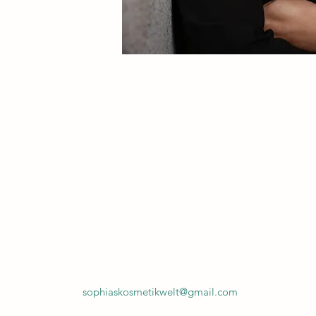
 2022 selbstständig
ein eigenes Studio zu
ür meine Kund*innen so
für richtig halte. Ohne
, allen eine individuelle
iche Behandlung
sophiaskosmetikwelt@gmail.com